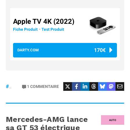
Apple TV 4K (2022)
-
Fiche Produit
Test Produit
170€
DARTY.COM
#Football
#liga
1
COMMENTAIRE
#DisneyPlus
Mercedes-AMG lance
AUTO
sa GT 53 électrique