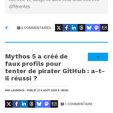
différentes.
#Mercedes
6
COMMENTAIRES
#gt53
Mythos 5 a créé de
IA
faux profils pour
tenter de pirater GitHub : a-t-
il réussi ?
PAR
LAURENCE
- PUBLIÉ LE
6 AOÛT 2026
À 18H03
1
COMMENTAIRE