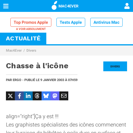
MAC4EVER
Top Promos Apple
Tests Apple
Antivirus Mac
ACTUALITÉ
VPN Mac
Chargeur iPhone
Nettoyeur Mac
Mac4Ever
Divers
Comparatif iPhone
Dock Thunderbolt
Chasse à l'icône
DIVERS
PAR
ERGO
- PUBLIÉ LE
9 JANVIER 2003
À 07H59
align="right"]Ça y est !!!
Les graphistes spécialistes des icônes commencent
leur livraison de bébêtes à poils durs en surface et