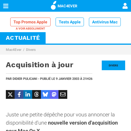
MAC4EVER
Top Promos Apple
Tests Apple
Antivirus Mac
ACTUALITÉ
VPN Mac
Chargeur iPhone
Nettoyeur Mac
Mac4Ever
Divers
Comparatif iPhone
Dock Thunderbolt
Acquisition à jour
DIVERS
PAR
DIDIER PULICANI
- PUBLIÉ LE
9 JANVIER 2003
À 21H26
Juste une petite dépêche pour vous annoncer la
disponibilité d'une
nouvelle version d'acquisition
pour Mac Os X
.