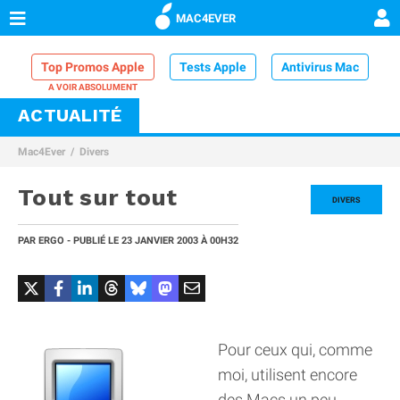
MAC4EVER
Top Promos Apple
Tests Apple
Antivirus Mac
ACTUALITÉ
VPN Mac
Chargeur iPhone
Nettoyeur Mac
Mac4Ever
Divers
Comparatif iPhone
Dock Thunderbolt
Tout sur tout
DIVERS
PAR
ERGO
- PUBLIÉ LE
23 JANVIER 2003
À 00H32
Pour ceux qui, comme
moi, utilisent encore
des Macs un peu