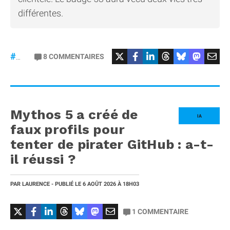
différentes.
#Mercedes
8
COMMENTAIRES
#gt53
Mythos 5 a créé de
IA
faux profils pour
tenter de pirater GitHub : a-t-
il réussi ?
PAR
LAURENCE
- PUBLIÉ LE
6 AOÛT 2026
À 18H03
1
COMMENTAIRE