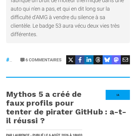
fabrique un bruit de moteur thermique dans une
auto qui n'en a pas, et qui en dit long sur la
difficulté d'AMG à vendre du silence à sa
clientèle. Le badge 53 aura vécu deux vies très
différentes.
#Mercedes
6
COMMENTAIRES
#gt53
Mythos 5 a créé de
IA
faux profils pour
tenter de pirater GitHub : a-t-
il réussi ?
PAR
LAURENCE
- PUBLIÉ LE
6 AOÛT 2026
À 18H03