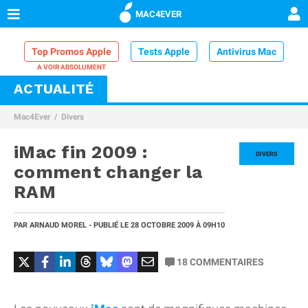
MAC4EVER
Top Promos Apple
Tests Apple
Antivirus Mac
ACTUALITÉ
VPN Mac
Chargeur iPhone
Nettoyeur Mac
Mac4Ever
Divers
Comparatif iPhone
Dock Thunderbolt
iMac fin 2009 :
DIVERS
comment changer la
RAM
PAR
ARNAUD MOREL
- PUBLIÉ LE
28 OCTOBRE 2009
À 09H10
18
COMMENTAIRES