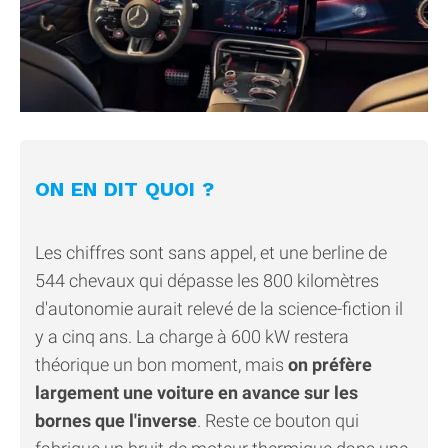
ON EN DIT QUOI ?
Les chiffres sont sans appel, et une berline de
544 chevaux qui dépasse les 800 kilomètres
d'autonomie aurait relevé de la science-fiction il
y a cinq ans. La charge à 600 kW restera
théorique un bon moment, mais
on préfère
largement une voiture en avance sur les
bornes que l'inverse
. Reste ce bouton qui