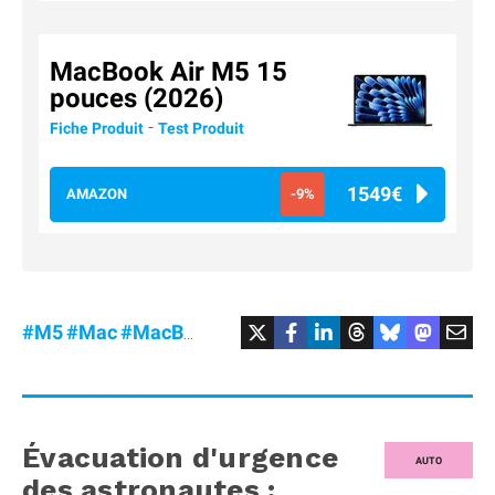
MacBook Air M5 15
pouces (2026)
-
Fiche Produit
Test Produit
1549€
AMAZON
-9%
#M5
#Mac
#MacBookAir
#Promo
Évacuation d'urgence
AUTO
des astronautes :