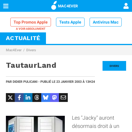
MAC4EVER
Top Promos Apple
Tests Apple
Antivirus Mac
ACTUALITÉ
VPN Mac
Chargeur iPhone
Nettoyeur Mac
Mac4Ever
Divers
Comparatif iPhone
Dock Thunderbolt
TautaurLand
DIVERS
PAR
DIDIER PULICANI
- PUBLIÉ LE
23 JANVIER 2003
À 13H24
Les "Jacky" auront
désormais droit à un