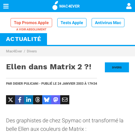
MAC4EVER
Top Promos Apple
Tests Apple
Antivirus Mac
ACTUALITÉ
VPN Mac
Chargeur iPhone
Nettoyeur Mac
Mac4Ever
Divers
Comparatif iPhone
Dock Thunderbolt
Ellen dans Matrix 2 ?!
DIVERS
PAR
DIDIER PULICANI
- PUBLIÉ LE
24 JANVIER 2003
À 17H34
Des graphistes de chez Spymac ont transformé la
belle Ellen aux couleurs de Matrix :