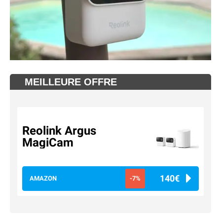
MEILLEURE OFFRE
Reolink Argus
MagiCam
140€
AMAZON
-7%