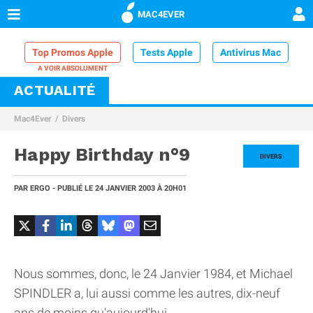
MAC4EVER
Top Promos Apple
Tests Apple
Antivirus Mac
ACTUALITÉ
VPN Mac
Chargeur iPhone
Nettoyeur Mac
Mac4Ever
Divers
Comparatif iPhone
Dock Thunderbolt
Happy Birthday n°9
DIVERS
PAR
ERGO
- PUBLIÉ LE
24 JANVIER 2003
À 20H01
Nous sommes, donc, le 24 Janvier 1984, et Michael
SPINDLER a, lui aussi comme les autres, dix-neuf
ans de moins qu'aujourd'hui.