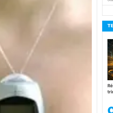
T
Ré
tr