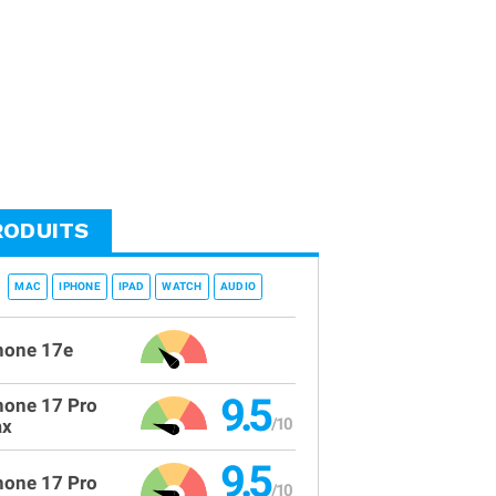
RODUITS
MAC
IPHONE
IPAD
WATCH
AUDIO
hone 17e
9.5
hone 17 Pro
x
9.5
hone 17 Pro