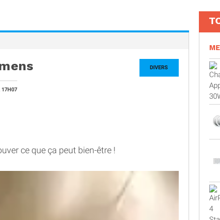
T
ME
iemens
DIVERS
 17H07
ouver ce que ça peut bien-être !