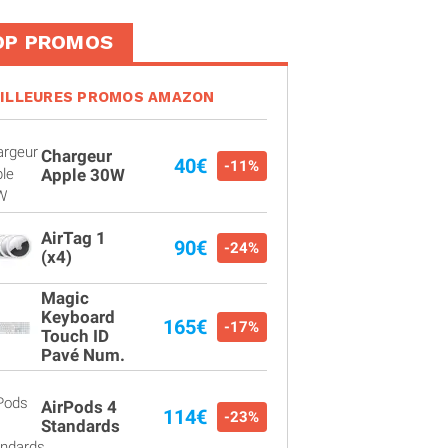
OP PROMOS
ILLEURES PROMOS AMAZON
Chargeur
40€
-11%
Apple 30W
AirTag 1
90€
-24%
(x4)
Magic
Keyboard
165€
-17%
Touch ID
Pavé Num.
AirPods 4
114€
-23%
Standards