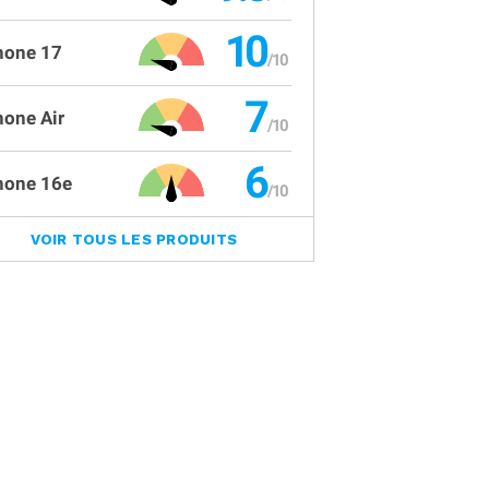
10
hone 17
7
hone Air
6
hone 16e
VOIR TOUS LES PRODUITS