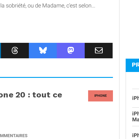
 la sobriété, ou de Madame, c'est selon...
P
one 20 : tout ce
IPHONE
iP
iP
Ma
iP
MMENTAIRES