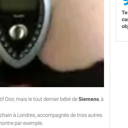
Te
ca
obj
if Dior, mais le tout dernier bébé de
Siemens
, à
prochain à Londres, accompagnés de trois autres
ontre par exemple.