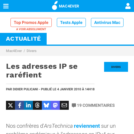
MAC4EVER
Top Promos Apple
Tests Apple
Antivirus Mac
ACTUALITÉ
VPN Mac
Chargeur iPhone
Nettoyeur Mac
Mac4Ever
Divers
Comparatif iPhone
Dock Thunderbolt
Les adresses IP se
DIVERS
raréfient
PAR
DIDIER PULICANI
- PUBLIÉ LE
4 JANVIER 2010
À 14H18
19
COMMENTAIRES
Nos confrères d'
ArsTechnica
reviennent
sur un