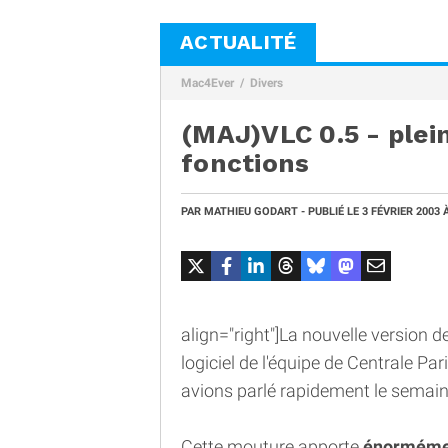
ACTUALITÉ
Mac4Ever
Divers
(MAJ)VLC 0.5 - plei
fonctions
PAR
MATHIEU GODART
- PUBLIÉ LE
3 FÉVRIER 2003
align="right"]La nouvelle version d
logiciel de l'équipe de Centrale Pa
avions parlé rapidement le semaine 
Cette mouture apporte
énormémen