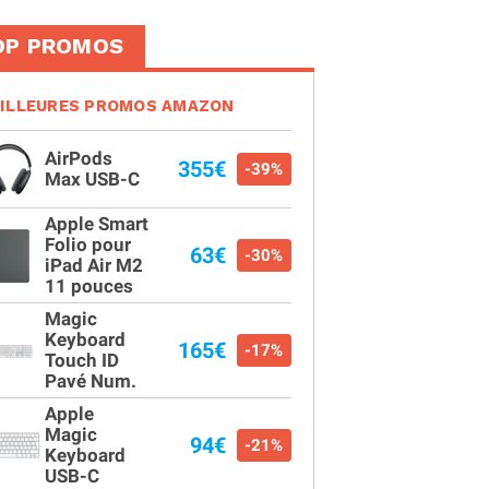
OP PROMOS
ILLEURES PROMOS AMAZON
AirPods
355€
-39%
Max USB-C
Apple Smart
Folio pour
63€
-30%
iPad Air M2
11 pouces
Magic
Keyboard
165€
-17%
Touch ID
Pavé Num.
Apple
Magic
94€
-21%
Keyboard
USB-C