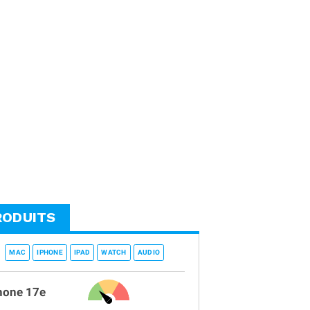
RODUITS
MAC
IPHONE
IPAD
WATCH
AUDIO
hone 17e