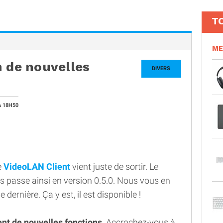
T
ME
n de nouvelles
DIVERS
À 18H50
e
VideoLAN Client
vient juste de sortir. Le
ris passe ainsi en version 0.5.0. Nous vous en
dernière. Ça y est, il est disponible !
t de nouvelles fonctions
. Accrochez-vous à