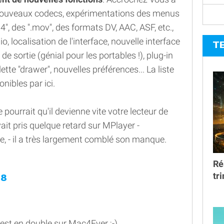
 nouveaux codecs, expérimentations des menus
, des ".mov", des formats DV, AAC, ASF, etc.,
o, localisation de l'interface, nouvelle interface
T
e sortie (génial pour les portables !), plug-in
ette "drawer", nouvelles préférences... La liste
nibles par ici.
 se pourrait qu'il devienne vite votre lecteur de
vait pris quelque retard sur MPlayer -
e, - il a très largement comblé son manque.
Ré
tr
28
 est en double sur Mac4Ever ;-)