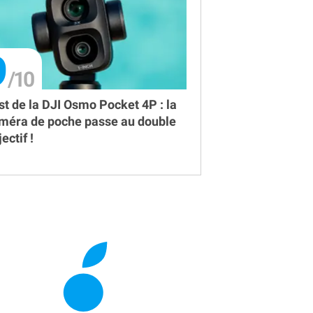
9
st de la DJI Osmo Pocket 4P : la
méra de poche passe au double
ectif !