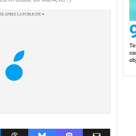
Te
ca
obj