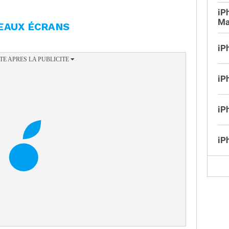
iP
Ma
EAUX ÉCRANS
iP
iP
iP
iP