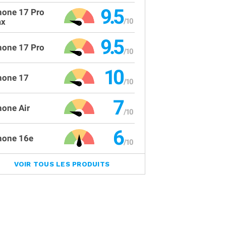
9.5
hone 17 Pro
x
9.5
hone 17 Pro
10
hone 17
7
hone Air
6
hone 16e
VOIR TOUS LES PRODUITS