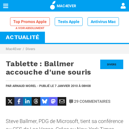
MAC4EVER
Top Promos Apple
Tests Apple
Antivirus Mac
ACTUALITÉ
VPN Mac
Chargeur iPhone
Nettoyeur Mac
Mac4Ever
Divers
Comparatif iPhone
Dock Thunderbolt
Tablette : Ballmer
DIVERS
accouche d'une souris
PAR
ARNAUD MOREL
- PUBLIÉ LE
7 JANVIER 2010
À 08H08
29
COMMENTAIRES
Steve Ballmer, PDG de Microsoft, tient sa conférence