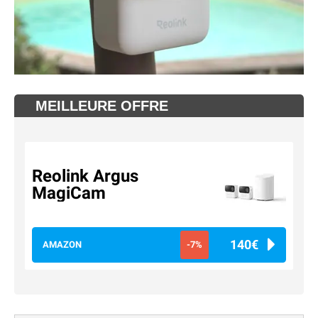
MEILLEURE OFFRE
Reolink Argus
MagiCam
140€
AMAZON
-7%