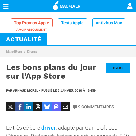
MAC4EVER
Top Promos Apple
Tests Apple
Antivirus Mac
ACTUALITÉ
VPN Mac
Chargeur iPhone
Nettoyeur Mac
Mac4Ever
Divers
Comparatif iPhone
Dock Thunderbolt
Les bons plans du jour
DIVERS
sur l'App Store
PAR
ARNAUD MOREL
- PUBLIÉ LE
7 JANVIER 2010
À 13H59
9
COMMENTAIRES
Le très célèbre
driver
, adapté par Gameloft pour