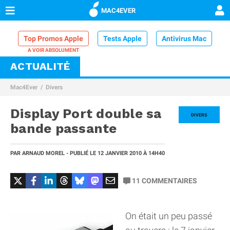
MAC4EVER
Top Promos Apple
Tests Apple
Antivirus Mac
ACTUALITÉ
VPN Mac
Chargeur iPhone
Nettoyeur Mac
Mac4Ever
Divers
Comparatif iPhone
Dock Thunderbolt
Display Port double sa
DIVERS
bande passante
PAR
ARNAUD MOREL
- PUBLIÉ LE
12 JANVIER 2010
À 14H40
11
COMMENTAIRES
On était un peu passé