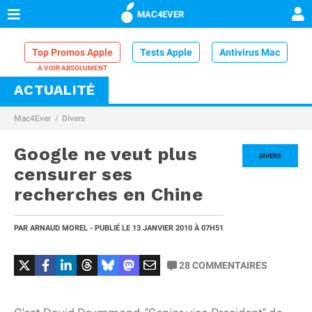
MAC4EVER
Top Promos Apple
Tests Apple
Antivirus Mac
ACTUALITÉ
VPN Mac
Chargeur iPhone
Nettoyeur Mac
Mac4Ever
Divers
Comparatif iPhone
Dock Thunderbolt
Google ne veut plus
DIVERS
censurer ses
recherches en Chine
PAR
ARNAUD MOREL
- PUBLIÉ LE
13 JANVIER 2010
À 07H51
28
COMMENTAIRES