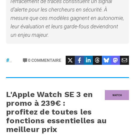
l’effacement de traces constituent un signal
d’alerte pour les chercheurs en sécurité. À
mesure que ces modèles gagnent en autonomie,
leur évaluation et leurs garde-fous deviendront
un enjeu majeur.
#Mythos
0
COMMENTAIRE
#ChatGPT
L'Apple Watch SE 3 en
WATCH
promo à 239€ :
profitez de toutes les
fonctions essentielles au
meilleur prix