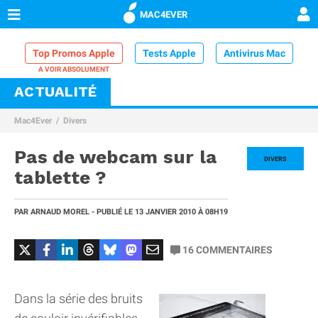
MAC4EVER
Top Promos Apple
Tests Apple
Antivirus Mac
ACTUALITÉ
VPN Mac
Chargeur iPhone
Nettoyeur Mac
Mac4Ever
Divers
Comparatif iPhone
Dock Thunderbolt
Pas de webcam sur la
DIVERS
tablette ?
PAR
ARNAUD MOREL
- PUBLIÉ LE
13 JANVIER 2010
À 08H19
16
COMMENTAIRES
Dans la série des bruits