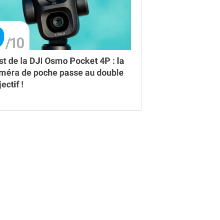
9
st de la DJI Osmo Pocket 4P : la
méra de poche passe au double
ectif !