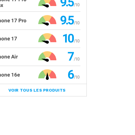
9.5
x
9.5
hone 17 Pro
10
hone 17
7
hone Air
6
hone 16e
VOIR TOUS LES PRODUITS