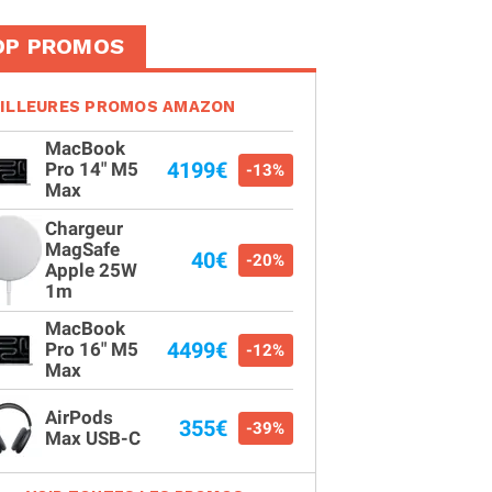
OP PROMOS
ILLEURES PROMOS AMAZON
MacBook
4199€
Pro 14" M5
-13%
Max
Chargeur
MagSafe
40€
-20%
Apple 25W
1m
MacBook
4499€
Pro 16" M5
-12%
Max
AirPods
355€
-39%
Max USB-C