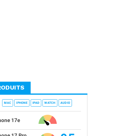
RODUITS
MAC
IPHONE
IPAD
WATCH
AUDIO
hone 17e
hone 17 Pro