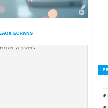
EAUX ÉCRANS
P
iP
iP