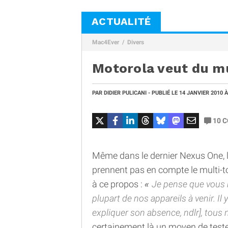
ACTUALITÉ
Mac4Ever
Divers
Motorola veut du m
PAR
DIDIER PULICANI
- PUBLIÉ LE
14 JANVIER 2010
À
10
C
Même dans le dernier Nexus One, le
prennent pas en compte le multi-
à ce propos :
Je pense que vous 
plupart de nos appareils à venir. Il
expliquer son absence, ndlr], tous
certainement là un moyen de tester 