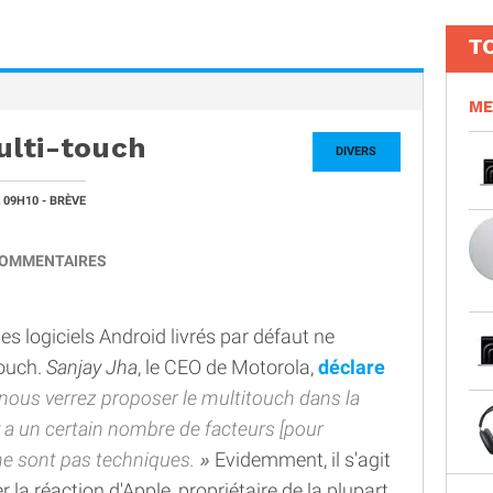
T
ME
ulti-touch
DIVERS
 09H10
- BRÈVE
OMMENTAIRES
s logiciels Android livrés par défaut ne
touch.
Sanjay Jha
, le CEO de Motorola,
déclare
nous verrez proposer le multitouch dans la
 y a un certain nombre de facteurs [pour
 ne sont pas techniques.
Evidemment, il s'agit
la réaction d'Apple, propriétaire de la plupart