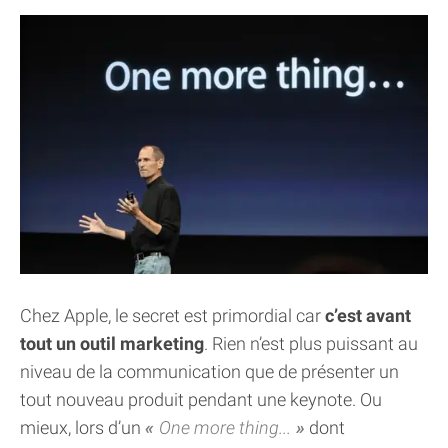
Chez Apple, le secret est primordial car
c’est avant
tout un outil marketing
. Rien n’est plus puissant au
niveau de la communication que de présenter un
tout nouveau produit pendant une keynote. Ou
mieux, lors d’un
One more thing...
dont