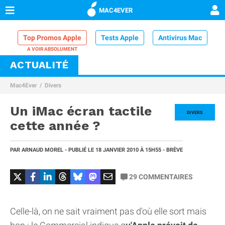
MAC4EVER
Top Promos Apple
Tests Apple
Antivirus Mac
ACTUALITÉ
VPN Mac
Chargeur iPhone
Nettoyeur Mac
Mac4Ever
Divers
Comparatif iPhone
Dock Thunderbolt
Un iMac écran tactile
DIVERS
cette année ?
PAR
ARNAUD MOREL
- PUBLIÉ LE
18 JANVIER 2010
À 15H55
- BRÈVE
29
COMMENTAIRES
Celle-là, on ne sait vraiment pas d'où elle sort mais