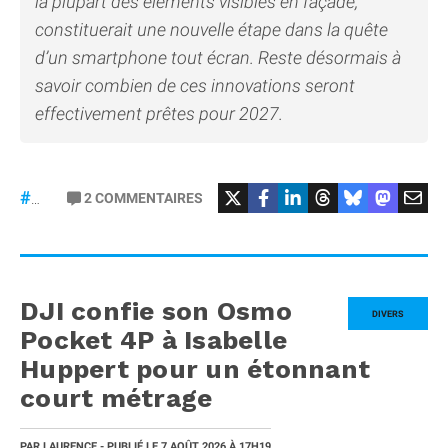
la plupart des éléments visibles en façade,
constituerait une nouvelle étape dans la quête
d’un smartphone tout écran. Reste désormais à
savoir combien de ces innovations seront
effectivement prêtes pour 2027.
2
COMMENTAIRES
#iPhone20
DJI confie son Osmo
DIVERS
Pocket 4P à Isabelle
Huppert pour un étonnant
court métrage
PAR
LAURENCE
- PUBLIÉ LE
7 AOÛT 2026
À 17H19