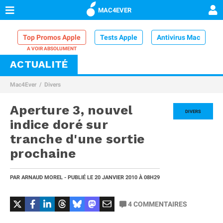
MAC4EVER
Top Promos Apple
Tests Apple
Antivirus Mac
ACTUALITÉ
VPN Mac
Chargeur iPhone
Nettoyeur Mac
Mac4Ever
Divers
Comparatif iPhone
Dock Thunderbolt
Aperture 3, nouvel
DIVERS
indice doré sur
tranche d'une sortie
prochaine
PAR
ARNAUD MOREL
- PUBLIÉ LE
20 JANVIER 2010
À 08H29
4
COMMENTAIRES