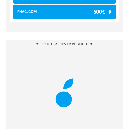
600€
FNAC.COM