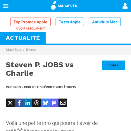
MAC4EVER
Top Promos Apple
Tests Apple
Antivirus Mac
ACTUALITÉ
VPN Mac
Chargeur iPhone
Nettoyeur Mac
Mac4Ever
Divers
Comparatif iPhone
Dock Thunderbolt
Steven P. JOBS vs
DIVERS
Charlie
PAR
ERGO
- PUBLIÉ LE
5 FÉVRIER 2003
À 20H35
Voilà une petite info qui pourrait avoir de