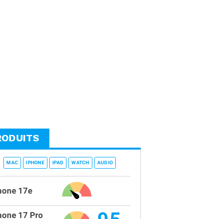
RODUITS
MAC
IPHONE
IPAD
WATCH
AUDIO
hone 17e
hone 17 Pro