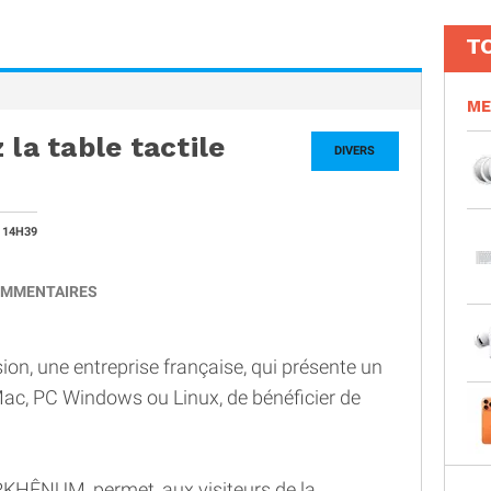
T
ME
 la table tactile
DIVERS
 14H39
MMENTAIRES
sion, une entreprise française, qui présente un
ac, PC Windows ou Linux, de bénéficier de
ARKHÊNUM, permet, aux visiteurs de la