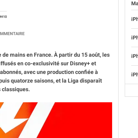
Ma
9H10
iP
MMENTAIRE
iP
e mains en France. À partir du 15 août, les
iP
ffusés en co-exclusivité sur Disney+ et
abonnés, avec une production confiée à
iP
puis quatorze saisons, et la Liga disparaît
 classiques.