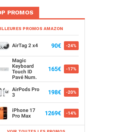
OP PROMOS
ILLEURES PROMOS AMAZON
90€
AirTag 2 x4
-24%
Magic
Keyboard
165€
-17%
Touch ID
Pavé Num.
AirPods Pro
198€
-20%
3
iPhone 17
1269€
-14%
Pro Max
VOIR TOUTES LES PROMOS