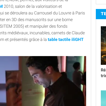
EM
2010, salon de la valorisation et
 qui se déroulera au Carrousel du Louvre à Paris
T
leter en 3D des manuscrits sur une borne
au SITEM 2005) et manipuler des fonds
rits médiévaux, incunables, carnets de Claude
m et présentés grâce à la
table tactile iliGHT
Ré
tr