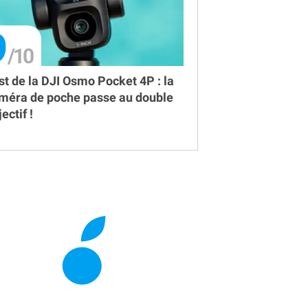
9
st de la DJI Osmo Pocket 4P : la
méra de poche passe au double
ectif !