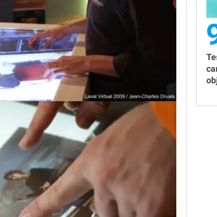
Te
ca
obj