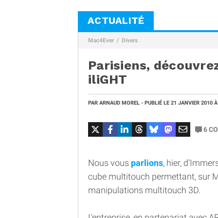
ACTUALITÉ
Mac4Ever
Divers
Parisiens, découvrez
iliGHT
PAR
ARNAUD MOREL
- PUBLIÉ LE
21 JANVIER 2010
À
6
CO
Nous vous
parlions
, hier, d'Immer
cube multitouch permettant, sur M
manipulations multitouch 3D.
L'entreprise, en partenariat avec 