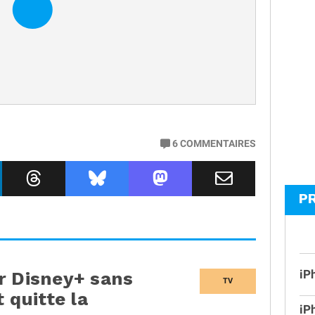
6
COMMENTAIRES
P
iP
r Disney+ sans
TV
 quitte la
iP