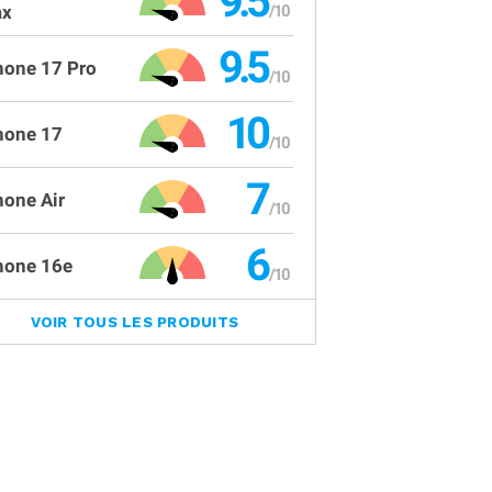
9.5
x
9.5
hone 17 Pro
10
hone 17
7
hone Air
6
hone 16e
VOIR TOUS LES PRODUITS