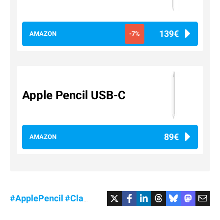
139€
AMAZON
-7%
Apple Pencil USB-C
89€
AMAZON
#ApplePencil
#Clavier
#MagicKeyboard
#MagicMou