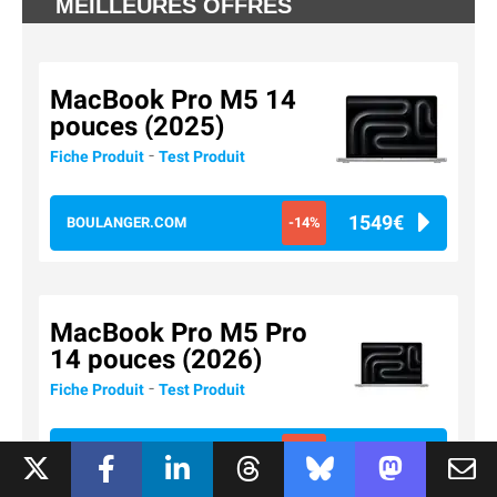
MEILLEURES OFFRES
MacBook Pro M5 14
pouces (2025)
-
Fiche Produit
Test Produit
1549€
BOULANGER.COM
-14%
MacBook Pro M5 Pro
14 pouces (2026)
-
Fiche Produit
Test Produit
2763€
AMAZON
-5%