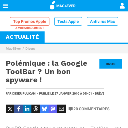
MAC4EVER
Top Promos Apple
Tests Apple
Antivirus Mac
ACTUALITÉ
VPN Mac
Chargeur iPhone
Nettoyeur Mac
Mac4Ever
Divers
Comparatif iPhone
Dock Thunderbolt
Polémique : la Google
DIVERS
ToolBar ? Un bon
spyware !
PAR
DIDIER PULICANI
- PUBLIÉ LE
27 JANVIER 2010
À 09H01
- BRÈVE
20
COMMENTAIRES