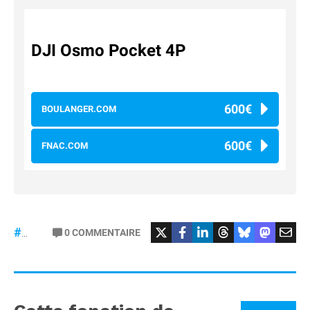
DJI Osmo Pocket 4P
600€
BOULANGER.COM
600€
FNAC.COM
#osmopocket4P
0
COMMENTAIRE
#DJI