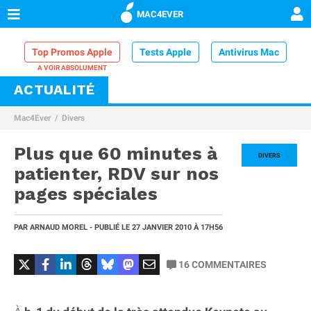
MAC4EVER
Top Promos Apple
Tests Apple
Antivirus Mac
ACTUALITÉ
VPN Mac
Chargeur iPhone
Nettoyeur Mac
Mac4Ever
Divers
Comparatif iPhone
Dock Thunderbolt
Plus que 60 minutes à
DIVERS
patienter, RDV sur nos
pages spéciales
PAR
ARNAUD MOREL
- PUBLIÉ LE
27 JANVIER 2010
À 17H56
16
COMMENTAIRES