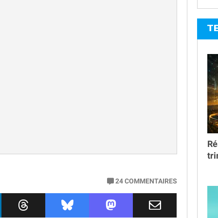
T
Ré
tr
24
COMMENTAIRES