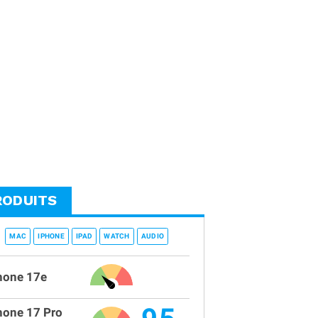
RODUITS
MAC
IPHONE
IPAD
WATCH
AUDIO
hone 17e
hone 17 Pro