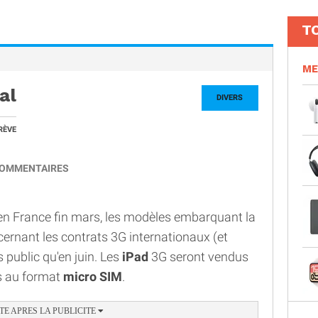
T
ME
al
DIVERS
RÈVE
OMMENTAIRES
 en France fin mars, les modèles embarquant la
ncernant les contrats 3G internationaux (et
s public qu'en juin. Les
iPad
3G seront vendus
es au format
micro SIM
.