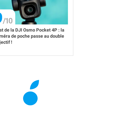
9
st de la DJI Osmo Pocket 4P : la
méra de poche passe au double
ectif !