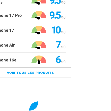
9.5
x
9.5
hone 17 Pro
10
hone 17
7
hone Air
6
hone 16e
VOIR TOUS LES PRODUITS