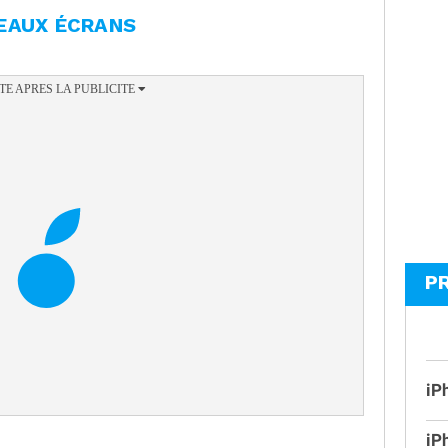
EAUX ÉCRANS
P
iP
iP