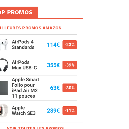
OP PROMOS
ILLEURES PROMOS AMAZON
AirPods 4
114€
-23%
Standards
AirPods
355€
-39%
Max USB-C
Apple Smart
Folio pour
63€
-30%
iPad Air M2
11 pouces
Apple
239€
-11%
Watch SE3
VOIR TOUTES LES PROMOS