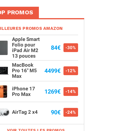
OP PROMOS
ILLEURES PROMOS AMAZON
Apple Smart
Folio pour
84€
-30%
iPad Air M2
13 pouces
MacBook
4499€
Pro 16" M5
-12%
Max
iPhone 17
1269€
-14%
Pro Max
90€
AirTag 2 x4
-24%
VOIR TOUTES LES PROMOS