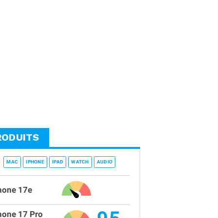
RODUITS
MAC
IPHONE
IPAD
WATCH
AUDIO
hone 17e
hone 17 Pro