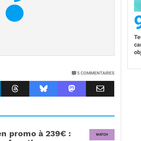
Te
ca
obj
5
COMMENTAIRES
en promo à 239€ :
WATCH