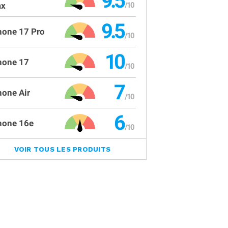
9.5
x
9.5
hone 17 Pro
10
hone 17
7
hone Air
6
hone 16e
VOIR TOUS LES PRODUITS