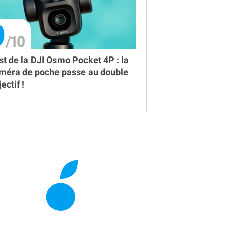
9
st de la DJI Osmo Pocket 4P : la
méra de poche passe au double
ectif !