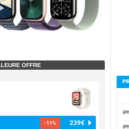
LLEURE OFFRE
P
iP
239€
-11%
iP