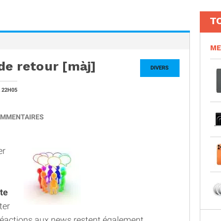
T
ME
de retour [màj]
DIVERS
 22H05
MMENTAIRES
er
te
ter
s réactions aux news restent également