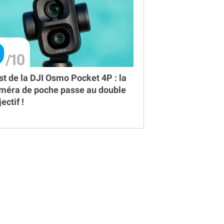
9
st de la DJI Osmo Pocket 4P : la
méra de poche passe au double
ectif !