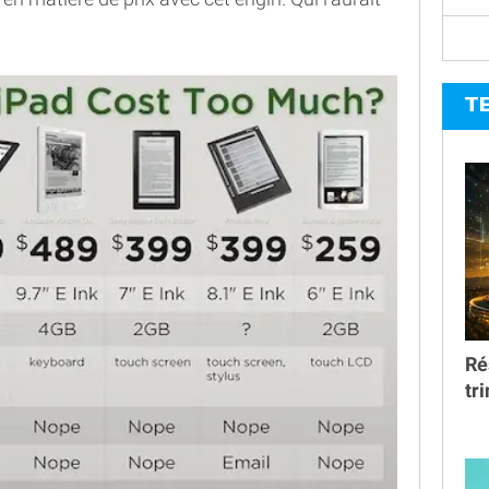
T
Ré
tr