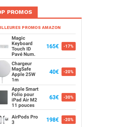
OP PROMOS
ILLEURES PROMOS AMAZON
Magic
Keyboard
165€
-17%
Touch ID
Pavé Num.
Chargeur
MagSafe
40€
-20%
Apple 25W
1m
Apple Smart
Folio pour
63€
-30%
iPad Air M2
11 pouces
AirPods Pro
198€
-20%
3