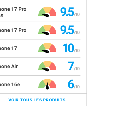
9.5
hone 17 Pro
x
9.5
hone 17 Pro
10
hone 17
7
hone Air
6
hone 16e
VOIR TOUS LES PRODUITS