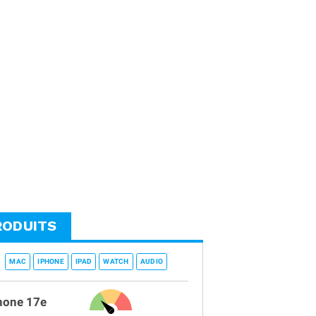
RODUITS
MAC
IPHONE
IPAD
WATCH
AUDIO
hone 17e