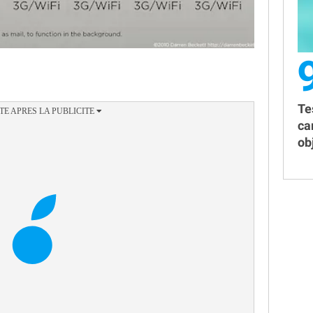
Te
ca
obj