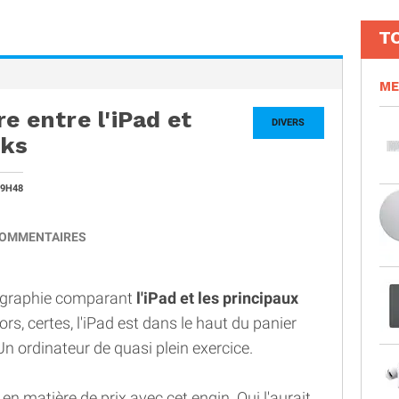
T
ME
e entre l'iPad et
DIVERS
oks
09H48
OMMENTAIRES
foigraphie comparant
l'iPad et les principaux
lors, certes, l'iPad est dans le haut du panier
.. Un ordinateur de quasi plein exercice.
en matière de prix avec cet engin. Qui l'aurait