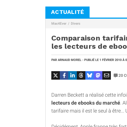
ACTUALITÉ
Mac4Ever
Divers
Comparaison tarifair
les lecteurs de ebo
PAR
ARNAUD MOREL
- PUBLIÉ LE
1 FÉVRIER 2010
À 
20
C
Darren Beckett a réalisé cette in
lecteurs de ebooks du marché
. A
tarifaire mais il est le seul à être.
Décidément, Apple frappe très fort 