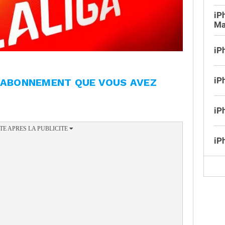
iP
Ma
iP
iP
L'ABONNEMENT QUE VOUS AVEZ
iP
iP