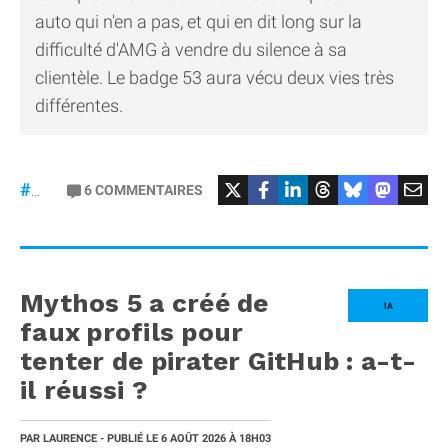
auto qui n'en a pas, et qui en dit long sur la
difficulté d'AMG à vendre du silence à sa
clientèle. Le badge 53 aura vécu deux vies très
différentes.
#Mercedes
6
COMMENTAIRES
#gt53
Mythos 5 a créé de
IA
faux profils pour
tenter de pirater GitHub : a-t-
il réussi ?
PAR
LAURENCE
- PUBLIÉ LE
6 AOÛT 2026
À 18H03