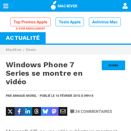
MAC4EVER
Top Promos Apple
Tests Apple
Antivirus Mac
ACTUALITÉ
VPN Mac
Chargeur iPhone
Nettoyeur Mac
Mac4Ever
Divers
Comparatif iPhone
Dock Thunderbolt
Windows Phone 7
DIVERS
Series se montre en
vidéo
PAR
ARNAUD MOREL
- PUBLIÉ LE
16 FÉVRIER 2010
À 09H14
34
COMMENTAIRES