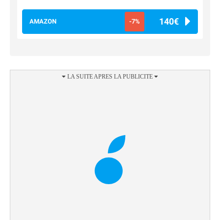
140€
AMAZON
-7%