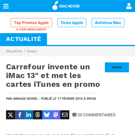
MAC4EVER
Top Promos Apple
Tests Apple
Antivirus Mac
ACTUALITÉ
VPN Mac
Chargeur iPhone
Nettoyeur Mac
Mac4Ever
Divers
Comparatif iPhone
Dock Thunderbolt
Carrefour invente un
DIVERS
iMac 13" et met les
cartes iTunes en promo
PAR
ARNAUD MOREL
- PUBLIÉ LE
17 FÉVRIER 2010
À 09H26
20
COMMENTAIRES