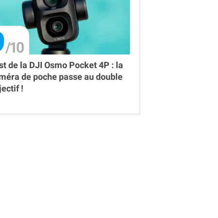
9
st de la DJI Osmo Pocket 4P : la
méra de poche passe au double
ectif !