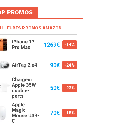
OP PROMOS
ILLEURES PROMOS AMAZON
iPhone 17
1269€
-14%
Pro Max
90€
AirTag 2 x4
-24%
Chargeur
Apple 35W
50€
-23%
double-
ports
Apple
Magic
70€
-18%
Mouse USB-
C