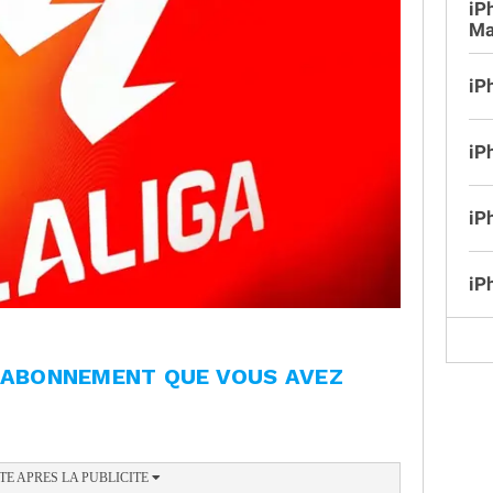
iP
Ma
iP
iP
iP
iP
L'ABONNEMENT QUE VOUS AVEZ