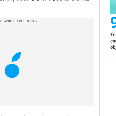
Te
ca
obj