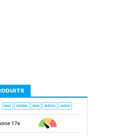
RODUITS
MAC
IPHONE
IPAD
WATCH
AUDIO
hone 17e