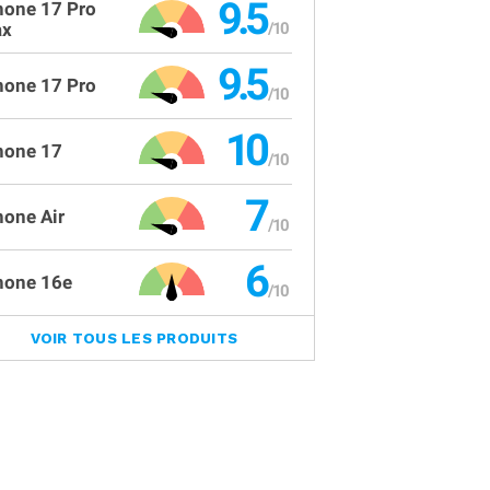
9.5
hone 17 Pro
x
9.5
hone 17 Pro
10
hone 17
7
hone Air
6
hone 16e
VOIR TOUS LES PRODUITS