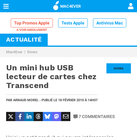
MAC4EVER
Top Promos Apple
Tests Apple
Antivirus Mac
ACTUALITÉ
VPN Mac
Chargeur iPhone
Nettoyeur Mac
Mac4Ever
Divers
Comparatif iPhone
Dock Thunderbolt
Un mini hub USB
DIVERS
lecteur de cartes chez
Transcend
PAR
ARNAUD MOREL
- PUBLIÉ LE
18 FÉVRIER 2010
À 14H07
7
COMMENTAIRES