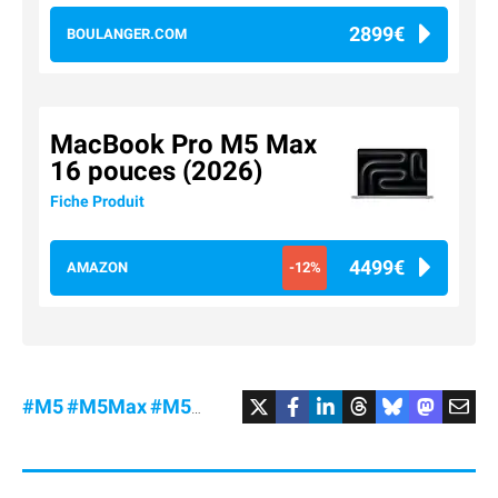
2899€
BOULANGER.COM
MacBook Pro M5 Max
16 pouces (2026)
Fiche Produit
4499€
AMAZON
-12%
#M5
#M5Max
#M5Pro
#MacBookPro
#Promo