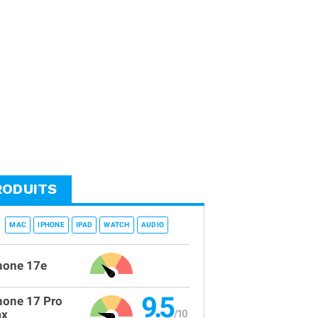
RODUITS
MAC
IPHONE
IPAD
WATCH
AUDIO
hone 17e
9.5
hone 17 Pro
x