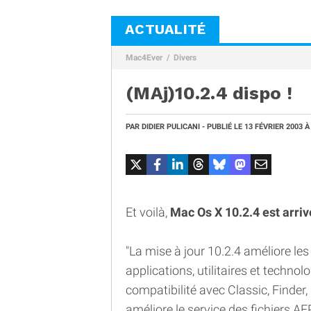
ACTUALITÉ
Mac4Ever
Divers
(MAj)10.2.4 dispo !
PAR
DIDIER PULICANI
- PUBLIÉ LE
13 FÉVRIER 2003
À
Et voilà,
Mac Os X 10.2.4 est arriv
"La mise à jour 10.2.4 améliore le
applications, utilitaires et technol
compatibilité avec Classic, Finder,
améliore le service des fichiers A