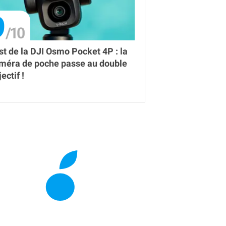
9
st de la DJI Osmo Pocket 4P : la
méra de poche passe au double
ectif !