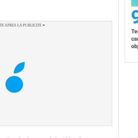
Te
ca
obj