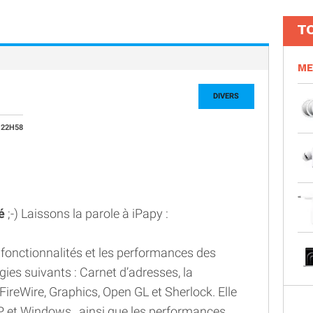
T
ME
DIVERS
 22H58
é
;-) Laissons la parole à iPapy :
s fonctionnalités et les performances des
ogies suivants : Carnet d’adresses, la
 FireWire, Graphics, Open GL et Sherlock. Elle
FP et Windows , ainsi que les performances