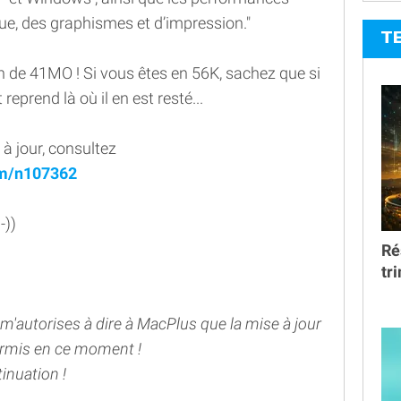
que, des graphismes et d’impression."
T
n de 41MO ! Si vous êtes en 56K, sachez que si
eprend là où il en est resté...
 à jour, consultez
um/n107362
-))
Ré
tr
u m'autorises à dire à MacPlus que la mise à jour
ndormis en ce moment !
inuation !