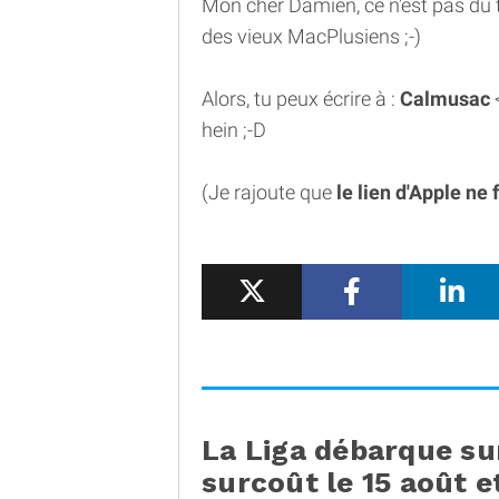
Mon cher Damien, ce n'est pas du 
des vieux MacPlusiens ;-)
Alors, tu peux écrire à :
Calmusac
hein ;-D
(Je rajoute que
le lien d'Apple ne
La Liga débarque su
surcoût le 15 août et