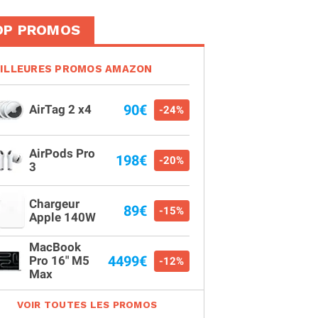
OP PROMOS
ILLEURES PROMOS AMAZON
90€
AirTag 2 x4
-24%
AirPods Pro
198€
-20%
3
Chargeur
89€
-15%
Apple 140W
MacBook
4499€
Pro 16" M5
-12%
Max
VOIR TOUTES LES PROMOS