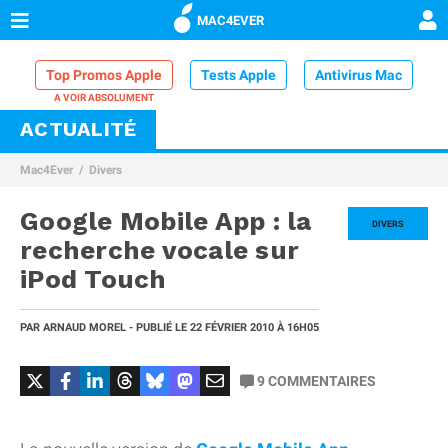
MAC4EVER
Top Promos Apple
Tests Apple
Antivirus Mac
ACTUALITÉ
VPN Mac
Chargeur iPhone
Nettoyeur Mac
Mac4Ever
Divers
Comparatif iPhone
Dock Thunderbolt
Google Mobile App : la
DIVERS
recherche vocale sur
iPod Touch
PAR
ARNAUD MOREL
- PUBLIÉ LE
22 FÉVRIER 2010
À 16H05
9
COMMENTAIRES