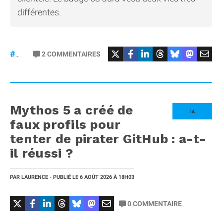
différentes.
#Mercedes
2
COMMENTAIRES
#gt53
Mythos 5 a créé de
IA
faux profils pour
tenter de pirater GitHub : a-t-
il réussi ?
PAR
LAURENCE
- PUBLIÉ LE
6 AOÛT 2026
À 18H03
0
COMMENTAIRE