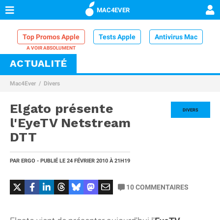
MAC4EVER
Top Promos Apple
Tests Apple
Antivirus Mac
ACTUALITÉ
VPN Mac
Chargeur iPhone
Nettoyeur Mac
Mac4Ever
Divers
Comparatif iPhone
Dock Thunderbolt
Elgato présente
DIVERS
l'EyeTV Netstream
DTT
PAR
ERGO
- PUBLIÉ LE
24 FÉVRIER 2010
À 21H19
10
COMMENTAIRES