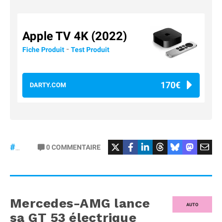
Apple TV 4K (2022)
-
Fiche Produit
Test Produit
170€
DARTY.COM
#Football
#liga
0
COMMENTAIRE
#DisneyPlus
Mercedes-AMG lance
AUTO
sa GT 53 électrique