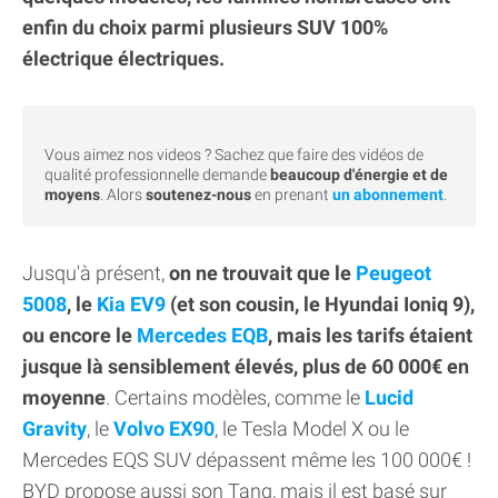
enfin du choix parmi plusieurs SUV 100%
électrique électriques.
Vous aimez nos videos ? Sachez que faire des vidéos de
qualité professionnelle demande
beaucoup d'énergie et de
moyens
. Alors
soutenez-nous
en prenant
un abonnement
.
Jusqu'à présent,
on ne trouvait que le
Peugeot
5008
, le
Kia EV9
(et son cousin, le Hyundai Ioniq 9),
ou encore le
Mercedes EQB
, mais les tarifs étaient
jusque là sensiblement élevés, plus de 60 000€ en
moyenne
. Certains modèles, comme le
Lucid
Gravity
, le
Volvo EX90
, le Tesla Model X ou le
Mercedes EQS SUV dépassent même les 100 000€ !
BYD propose aussi son Tang, mais il est basé sur