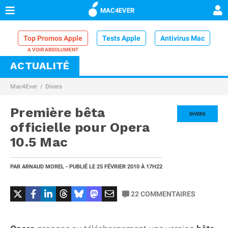
MAC4EVER
Top Promos Apple
Tests Apple
Antivirus Mac
ACTUALITÉ
VPN Mac
Chargeur iPhone
Nettoyeur Mac
Mac4Ever
Divers
Comparatif iPhone
Dock Thunderbolt
Première bêta
DIVERS
officielle pour Opera
10.5 Mac
PAR
ARNAUD MOREL
- PUBLIÉ LE
25 FÉVRIER 2010
À 17H22
22
COMMENTAIRES