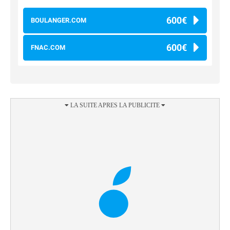
600€
BOULANGER.COM
600€
FNAC.COM