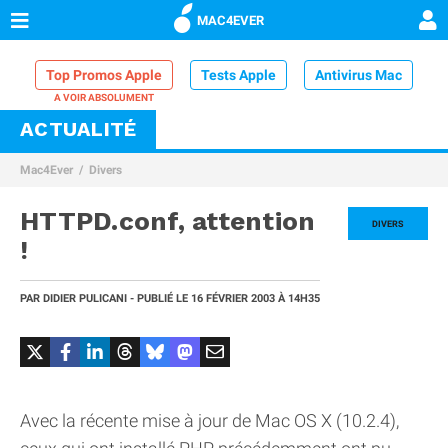
MAC4EVER
Top Promos Apple
Tests Apple
Antivirus Mac
ACTUALITÉ
VPN Mac
Chargeur iPhone
Nettoyeur Mac
Mac4Ever
Divers
Comparatif iPhone
Dock Thunderbolt
HTTPD.conf, attention
DIVERS
!
PAR
DIDIER PULICANI
- PUBLIÉ LE
16 FÉVRIER 2003
À 14H35
Avec la récente mise à jour de Mac OS X (10.2.4),