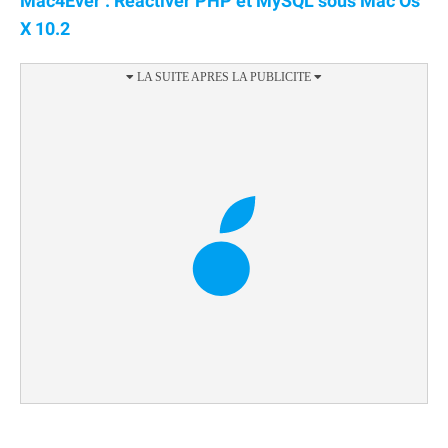
Mac4Ever : Réactiver PHP et MySQL sous Mac Os
X 10.2