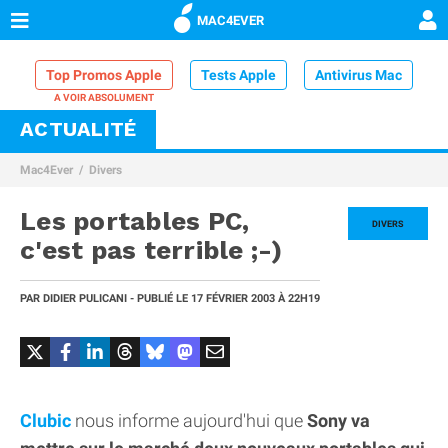
MAC4EVER
Top Promos Apple
Tests Apple
Antivirus Mac
ACTUALITÉ
VPN Mac
Chargeur iPhone
Nettoyeur Mac
Mac4Ever
Divers
Comparatif iPhone
Dock Thunderbolt
Les portables PC,
DIVERS
c'est pas terrible ;-)
PAR
DIDIER PULICANI
- PUBLIÉ LE
17 FÉVRIER 2003
À 22H19
Clubic
nous informe aujourd'hui que
Sony va