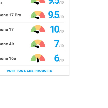
9.5
x
9.5
hone 17 Pro
10
hone 17
7
hone Air
6
hone 16e
VOIR TOUS LES PRODUITS