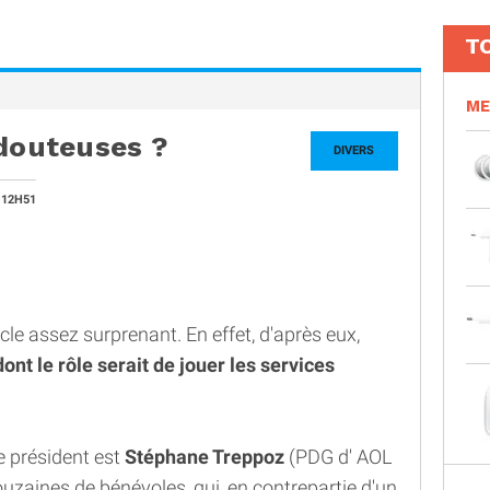
T
ME
 douteuses ?
DIVERS
 12H51
icle assez surprenant. En effet, d'après eux,
nt le rôle serait de jouer les services
le président est
Stéphane Treppoz
(PDG d' AOL
uzaines de bénévoles, qui, en contrepartie d'un