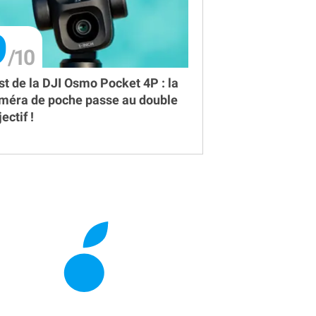
9
st de la DJI Osmo Pocket 4P : la
méra de poche passe au double
ectif !