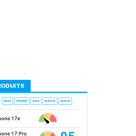
RODUITS
MAC
IPHONE
IPAD
WATCH
AUDIO
hone 17e
hone 17 Pro