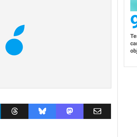
Te
ca
obj