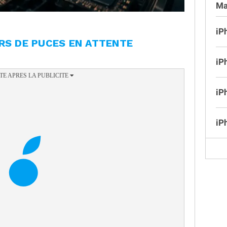
Ma
iP
RS DE PUCES EN ATTENTE
iP
iP
iP