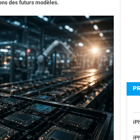
ons des futurs modèles.
P
iP
iP