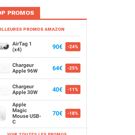
OP PROMOS
ILLEURES PROMOS AMAZON
AirTag 1
90€
-24%
(x4)
Chargeur
64€
-25%
Apple 96W
Chargeur
40€
-11%
Apple 30W
Apple
Magic
70€
-18%
Mouse USB-
C
VOIR TOUTES LES PROMOS