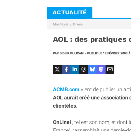
ACTUALITÉ
Mac4Ever
Divers
AOL : des pratiques
PAR
DIDIER PULICANI
- PUBLIÉ LE
18 FÉVRIER 2003
À
ACMB.com
vient de publier un art
AOL aurait créé une association do
clientèles.
OnLine!
, tel est son nom, et dont 
France), rassemblait une demie-do