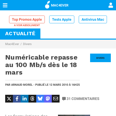
MAC4EVER
Top Promos Apple
Tests Apple
Antivirus Mac
ACTUALITÉ
VPN Mac
Chargeur iPhone
Nettoyeur Mac
Mac4Ever
Divers
Comparatif iPhone
Dock Thunderbolt
Numéricable repasse
DIVERS
au 100 Mb/s dès le 18
mars
PAR
ARNAUD MOREL
- PUBLIÉ LE
12 MARS 2010
À 16H25
31
COMMENTAIRES