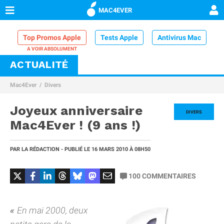
MAC4EVER
Top Promos Apple
Tests Apple
Antivirus Mac
ACTUALITÉ
VPN Mac
Chargeur iPhone
Nettoyeur Mac
Mac4Ever
Divers
Comparatif iPhone
Dock Thunderbolt
Joyeux anniversaire
DIVERS
Mac4Ever ! (9 ans !)
PAR
LA RÉDACTION
- PUBLIÉ LE
16 MARS 2010
À 08H50
100
COMMENTAIRES
En mai 2000, deux