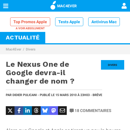
MAC4EVER
Top Promos Apple
Tests Apple
Antivirus Mac
ACTUALITÉ
VPN Mac
Chargeur iPhone
Nettoyeur Mac
Mac4Ever
Divers
Comparatif iPhone
Dock Thunderbolt
Le Nexus One de
DIVERS
Google devra-il
changer de nom ?
PAR
DIDIER PULICANI
- PUBLIÉ LE
15 MARS 2010
À 23H03
- BRÈVE
18
COMMENTAIRES