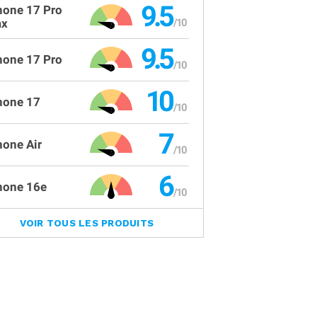
9.5
hone 17 Pro
x
9.5
hone 17 Pro
10
hone 17
7
hone Air
6
hone 16e
VOIR TOUS LES PRODUITS