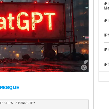
iP
Ma
iP
iP
iP
iP
PRESQUE