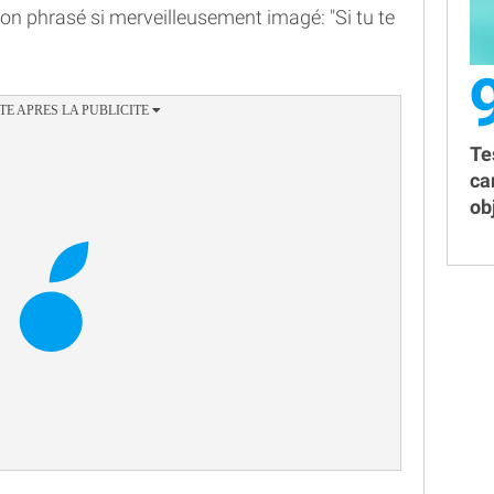
son phrasé si merveilleusement imagé: "Si tu te
Te
ca
obj