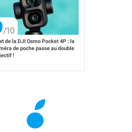
9
st de la DJI Osmo Pocket 4P : la
méra de poche passe au double
ectif !