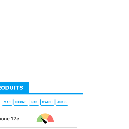
RODUITS
MAC
IPHONE
IPAD
WATCH
AUDIO
hone 17e