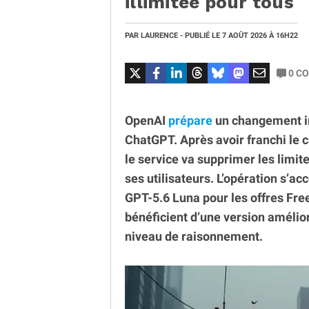
illimitée pour tous
PAR
LAURENCE
- PUBLIÉ LE
7 AOÛT 2026
À 16H22
0
CO
OpenAI
prépare
un changement imp
ChatGPT. Après avoir franchi le c
le service va supprimer les limit
ses utilisateurs. L’opération s
GPT-5.6 Luna pour les offres Free
bénéficient d’une version amélior
niveau de raisonnement.