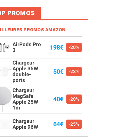
OP PROMOS
ILLEURES PROMOS AMAZON
AirPods Pro
198€
-20%
3
Chargeur
Apple 35W
50€
-23%
double-
ports
Chargeur
MagSafe
40€
-20%
Apple 25W
1m
Chargeur
64€
-25%
Apple 96W