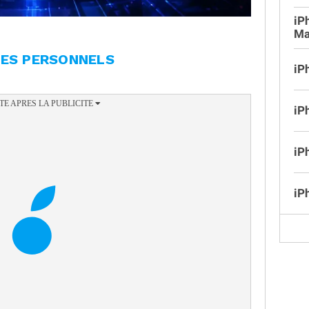
iP
Ma
TES PERSONNELS
iP
iP
iP
iP