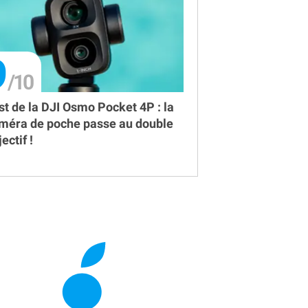
9
st de la DJI Osmo Pocket 4P : la
méra de poche passe au double
ectif !