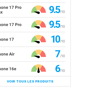
9.5
hone 17 Pro
x
9.5
hone 17 Pro
10
hone 17
7
hone Air
6
hone 16e
VOIR TOUS LES PRODUITS