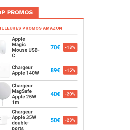
OP PROMOS
ILLEURES PROMOS AMAZON
Apple
Magic
70€
-18%
Mouse USB-
C
Chargeur
89€
-15%
Apple 140W
Chargeur
MagSafe
40€
-20%
Apple 25W
1m
Chargeur
Apple 35W
50€
-23%
double-
ports