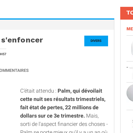
T
ME
 s'enfoncer
DIVERS
0H57
OMMENTAIRES
C'était attendu :
Palm, qui dévoilait
cette nuit ses résultats trimestriels,
fait état de pertes, 22 millions de
dollars sur ce 3e trimestre.
Mais,
sorti de l'aspect financier des choses -
Palm se porte mieux qu'il y a un an où