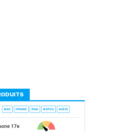
RODUITS
MAC
IPHONE
IPAD
WATCH
AUDIO
hone 17e