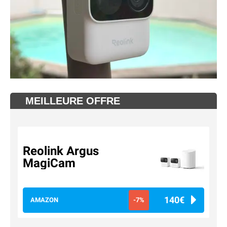
MEILLEURE OFFRE
Reolink Argus
MagiCam
140€
AMAZON
-7%