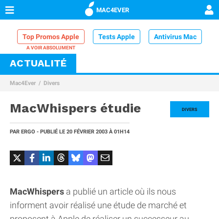
MAC4EVER
Top Promos Apple
Tests Apple
Antivirus Mac
ACTUALITÉ
VPN Mac
Chargeur iPhone
Nettoyeur Mac
Mac4Ever
Divers
Comparatif iPhone
Dock Thunderbolt
MacWhispers étudie
DIVERS
PAR
ERGO
- PUBLIÉ LE
20 FÉVRIER 2003
À 01H14
MacWhispers
a publié un article où ils nous
informent avoir réalisé une étude de marché et
proposent à Apple de réaliser un successeur au