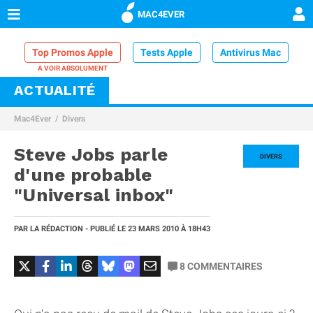
MAC4EVER
Top Promos Apple
Tests Apple
Antivirus Mac
ACTUALITÉ
VPN Mac
Chargeur iPhone
Nettoyeur Mac
Mac4Ever
Divers
Comparatif iPhone
Dock Thunderbolt
Steve Jobs parle
DIVERS
d'une probable
"Universal inbox"
PAR
LA RÉDACTION
- PUBLIÉ LE
23 MARS 2010
À 18H43
8
COMMENTAIRES