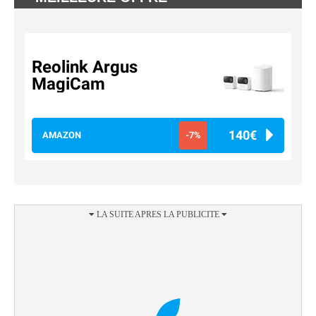
Reolink Argus
MagiCam
140€
AMAZON
-7%