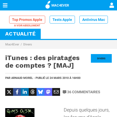
MAC4EVER
Top Promos Apple
Tests Apple
Antivirus Mac
ACTUALITÉ
VPN Mac
Chargeur iPhone
Nettoyeur Mac
Mac4Ever
Divers
Comparatif iPhone
Dock Thunderbolt
iTunes : des piratages
DIVERS
de comptes ? [MAJ]
PAR
ARNAUD MOREL
- PUBLIÉ LE
24 MARS 2010
À 16H00
36
COMMENTAIRES
Depuis quelques jours,