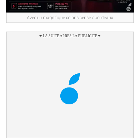
Avec un magnifique coloris cerise / bordeaux