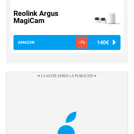
Reolink Argus
MagiCam
140€
AMAZON
-7%