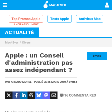
MAC4EVER
Top Promos Apple
Tests Apple
Antivirus Mac
ACTUALITÉ
VPN Mac
Chargeur iPhone
Nettoyeur Mac
Mac4Ever
Divers
Comparatif iPhone
Dock Thunderbolt
Apple : un Conseil
DIVERS
d'administration pas
assez indépendant ?
PAR
ARNAUD MOREL
- PUBLIÉ LE
25 MARS 2010
À 07H54
16
COMMENTAIRES