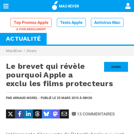
MAC4EVER
Top Promos Apple
Tests Apple
Antivirus Mac
ACTUALITÉ
VPN Mac
Chargeur iPhone
Nettoyeur Mac
Mac4Ever
Divers
Comparatif iPhone
Dock Thunderbolt
Le brevet qui révèle
DIVERS
pourquoi Apple a
exclu les films protecteurs
PAR
ARNAUD MOREL
- PUBLIÉ LE
25 MARS 2010
À 08H30
13
COMMENTAIRES