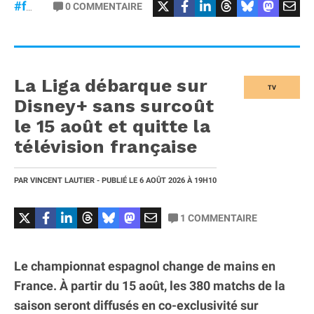
#macOS
#Sécurité
0
COMMENTAIRE
#failles
La Liga débarque sur
TV
Disney+ sans surcoût
le 15 août et quitte la
télévision française
PAR
VINCENT LAUTIER
- PUBLIÉ LE
6 AOÛT 2026
À 19H10
1
COMMENTAIRE
Le championnat espagnol change de mains en
France. À partir du 15 août, les 380 matchs de la
saison seront diffusés en co-exclusivité sur