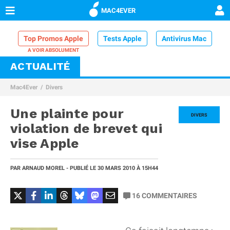
MAC4EVER
Top Promos Apple
Tests Apple
Antivirus Mac
ACTUALITÉ
VPN Mac
Chargeur iPhone
Nettoyeur Mac
Mac4Ever
Divers
Comparatif iPhone
Dock Thunderbolt
Une plainte pour
DIVERS
violation de brevet qui
vise Apple
PAR
ARNAUD MOREL
- PUBLIÉ LE
30 MARS 2010
À 15H44
16
COMMENTAIRES