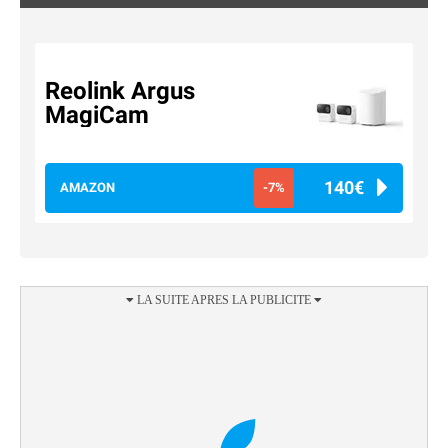
Reolink Argus
MagiCam
140€
AMAZON
-7%