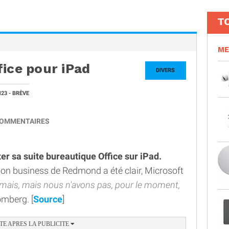
T
ME
fice pour iPad
DIVERS
H23
- BRÈVE
OMMENTAIRES
ter sa suite bureautique Office sur iPad.
sion business de Redmond a été clair, Microsoft
mais, mais nous n'avons pas, pour le moment,
oomberg. [
Source
]