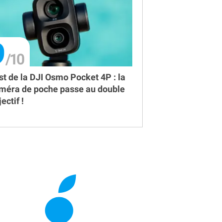
9
st de la DJI Osmo Pocket 4P : la
méra de poche passe au double
ectif !