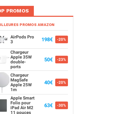
OP PROMOS
ILLEURES PROMOS AMAZON
AirPods Pro
198€
-20%
3
Chargeur
Apple 35W
50€
-23%
double-
ports
Chargeur
MagSafe
40€
-20%
Apple 25W
1m
Apple Smart
Folio pour
63€
-30%
iPad Air M2
11 pouces