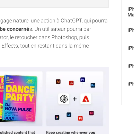
iP
Ma
ngage naturel une action à ChatGPT, qui pourra
obe concerné
s. Un utilisateur pourra par
iP
ator, le retoucher dans Photoshop, puis
 Effects, tout en restant dans la même
iP
iP
iP