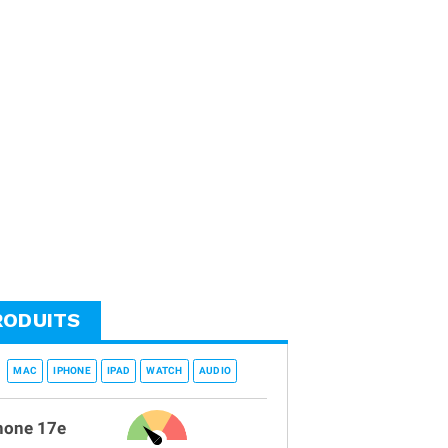
RODUITS
MAC
IPHONE
IPAD
WATCH
AUDIO
hone 17e