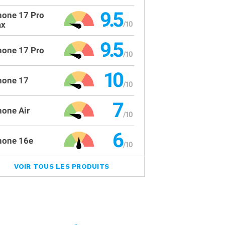
9.5
hone 17 Pro
x
9.5
hone 17 Pro
10
hone 17
7
hone Air
6
hone 16e
VOIR TOUS LES PRODUITS