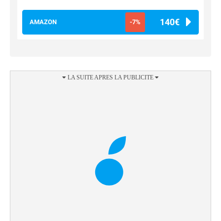
140€
AMAZON
-7%