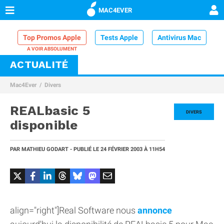
MAC4EVER
Top Promos Apple
Tests Apple
Antivirus Mac
ACTUALITÉ
VPN Mac
Chargeur iPhone
Nettoyeur Mac
Mac4Ever
Divers
Comparatif iPhone
Dock Thunderbolt
REALbasic 5
DIVERS
disponible
PAR
MATHIEU GODART
- PUBLIÉ LE
24 FÉVRIER 2003
À 11H54
align="right"]Real Software nous
annonce